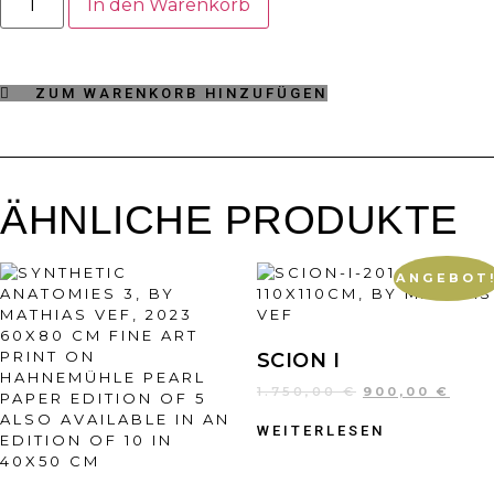
7663
In den Warenkorb
Menge
ZUM WARENKORB HINZUFÜGEN
ÄHNLICHE PRODUKTE
ANGEBOT
SCION I
1.750,00
€
900,00
€
WEITERLESEN