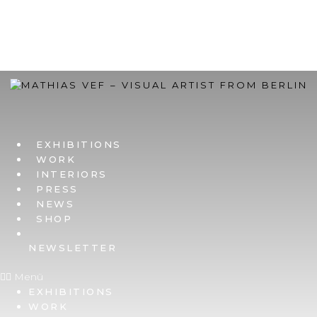
ZUM
INHALT
WECHSELN
EXHIBITIONS
WORK
INTERIORS
PRESS
NEWS
SHOP
NEWSLETTER
Menü
EXHIBITIONS
WORK