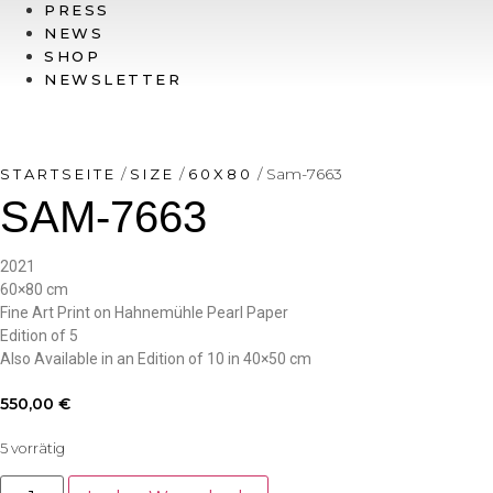
PRESS
NEWS
SHOP
NEWSLETTER
/
/
/ Sam-7663
STARTSEITE
SIZE
60X80
SAM-7663
2021
60×80 cm
Fine Art Print on Hahnemühle Pearl Paper
Edition of 5
Also Available in an Edition of 10 in 40×50 cm
550,00
€
5 vorrätig
Sam-