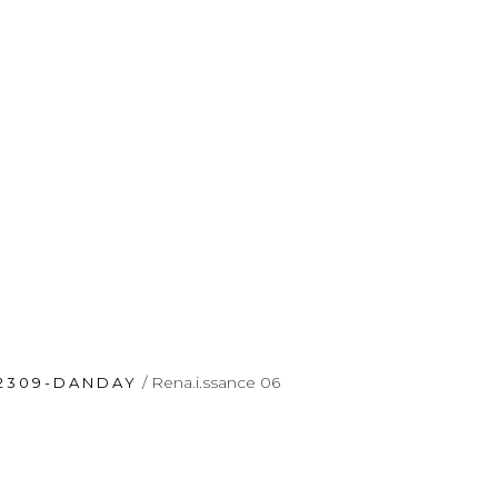
/ Rena.i.ssance 06
2309-DANDAY