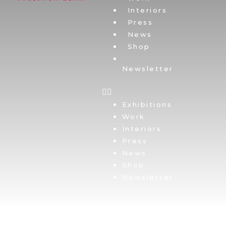
Interiors
Press
News
Shop
Newsletter
Exhibitions
Work
Interiors
Press
News
Shop
Newsletter