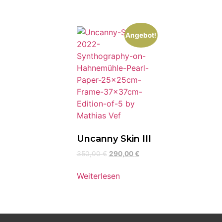
Angebot!
Uncanny Skin III
350,00
€
290,00
€
Weiterlesen