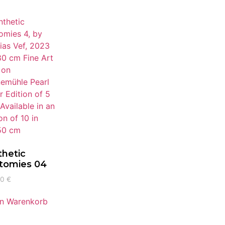
thetic
tomies 04
00
€
en Warenkorb