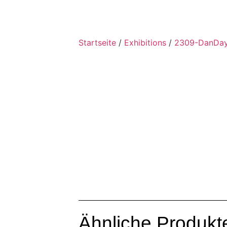
Startseite
/
Exhibitions
/
2309-DanDa
Ähnliche Produkt