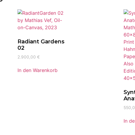
Radiant Gardens
02
2.900,00
€
In den Warenkorb
Syn
Ana
550,
In d